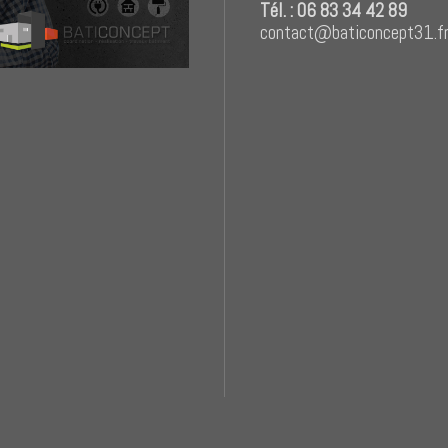
Tél. : 06 83 34 42 89
contact@baticoncept31.f