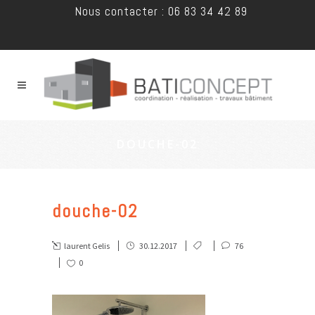
Nous contacter : 06 83 34 42 89
DOUCHE-02
douche-02
laurent Gelis
30.12.2017
76
0