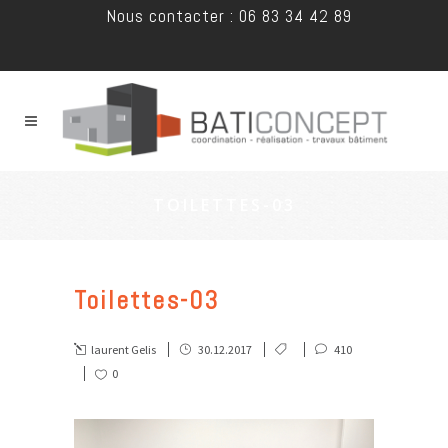
Nous contacter : 06 83 34 42 89
TOILETTES-03
Toilettes-03
laurent Gelis
30.12.2017
410
0